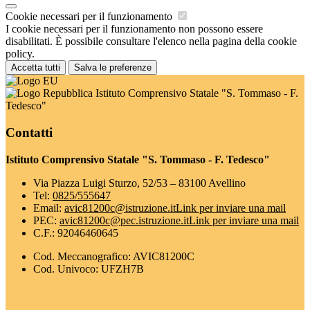
Cookie necessari per il funzionamento
I cookie necessari per il funzionamento non possono essere
disabilitati. È possibile consultare l'elenco nella pagina della cookie
policy.
Accetta tutti
Salva le preferenze
Istituto Comprensivo Statale "S. Tommaso - F.
Tedesco"
Contatti
Istituto Comprensivo Statale "S. Tommaso - F. Tedesco"
Via Piazza Luigi Sturzo, 52/53 – 83100 Avellino
Tel:
0825/555647
Email:
avic81200c@istruzione.it
Link per inviare una mail
PEC:
avic81200c@pec.istruzione.it
Link per inviare una mail
C.F.: 92046460645
Cod. Meccanografico: AVIC81200C
Cod. Univoco: UFZH7B