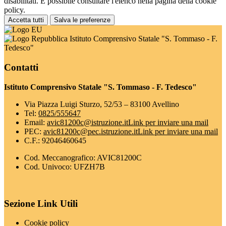
disabilitati. È possibile consultare l'elenco nella pagina della cookie
policy.
Accetta tutti
Salva le preferenze
Istituto Comprensivo Statale "S. Tommaso - F.
Tedesco"
Contatti
Istituto Comprensivo Statale "S. Tommaso - F. Tedesco"
Via Piazza Luigi Sturzo, 52/53 – 83100 Avellino
Tel:
0825/555647
Email:
avic81200c@istruzione.it
Link per inviare una mail
PEC:
avic81200c@pec.istruzione.it
Link per inviare una mail
C.F.: 92046460645
Cod. Meccanografico: AVIC81200C
Cod. Univoco: UFZH7B
Sezione Link Utili
Cookie policy