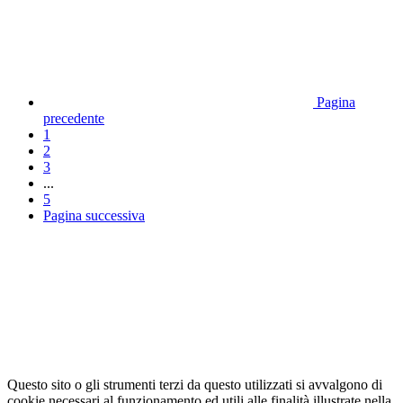
Pagina
precedente
1
2
3
...
5
Pagina successiva
Questo sito o gli strumenti terzi da questo utilizzati si avvalgono di
cookie necessari al funzionamento ed utili alle finalità illustrate nella