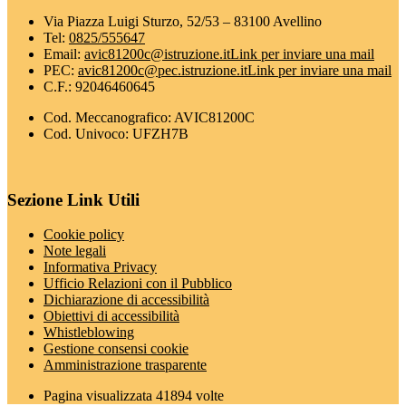
Via Piazza Luigi Sturzo, 52/53 – 83100 Avellino
Tel:
0825/555647
Email:
avic81200c@istruzione.it
Link per inviare una mail
PEC:
avic81200c@pec.istruzione.it
Link per inviare una mail
C.F.: 92046460645
Cod. Meccanografico: AVIC81200C
Cod. Univoco: UFZH7B
Sezione Link Utili
Cookie policy
Note legali
Informativa Privacy
Ufficio Relazioni con il Pubblico
Dichiarazione di accessibilità
Obiettivi di accessibilità
Whistleblowing
Gestione consensi cookie
Amministrazione trasparente
Pagina visualizzata
41894
volte