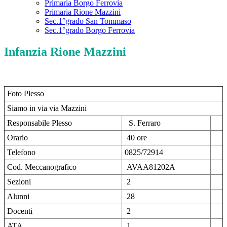
Primaria Borgo Ferrovia
Primaria Rione Mazzini
Sec.1°grado San Tommaso
Sec.1°grado Borgo Ferrovia
Infanzia Rione Mazzini
Foto Plesso
Siamo in via via Mazzini
Responsabile Plesso
S. Ferraro
Orario
40 ore
Telefono
0825/72914
Cod. Meccanografico
AVAA81202A
Sezioni
2
Alunni
28
Docenti
2
ATA
1