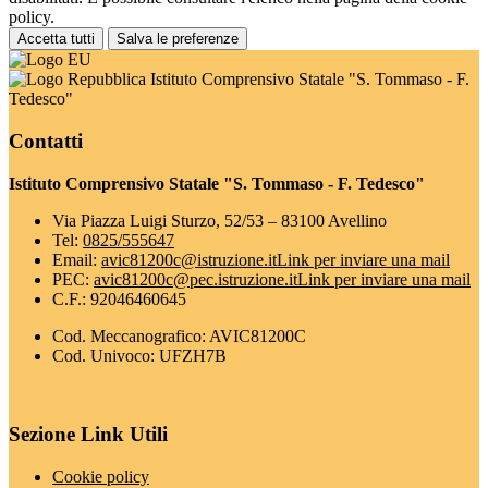
policy.
Accetta tutti
Salva le preferenze
Istituto Comprensivo Statale "S. Tommaso - F.
Tedesco"
Contatti
Istituto Comprensivo Statale "S. Tommaso - F. Tedesco"
Via Piazza Luigi Sturzo, 52/53 – 83100 Avellino
Tel:
0825/555647
Email:
avic81200c@istruzione.it
Link per inviare una mail
PEC:
avic81200c@pec.istruzione.it
Link per inviare una mail
C.F.: 92046460645
Cod. Meccanografico: AVIC81200C
Cod. Univoco: UFZH7B
Sezione Link Utili
Cookie policy