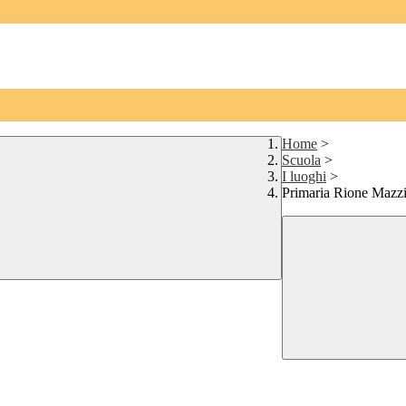
Home
>
Scuola
>
I luoghi
>
Primaria Rione Mazzi