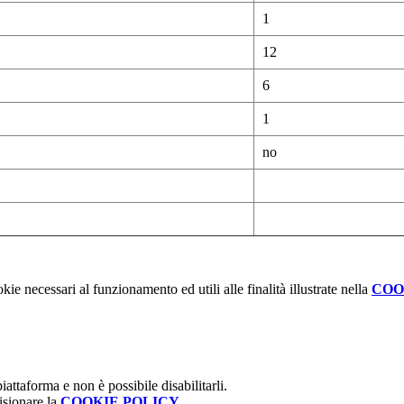
1
12
6
1
no
kie necessari al funzionamento ed utili alle finalità illustrate nella
COO
attaforma e non è possibile disabilitarli.
isionare la
COOKIE POLICY
.