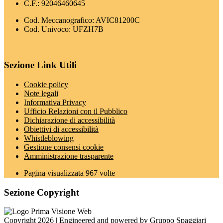
C.F.: 92046460645
Cod. Meccanografico: AVIC81200C
Cod. Univoco: UFZH7B
Sezione Link Utili
Cookie policy
Note legali
Informativa Privacy
Ufficio Relazioni con il Pubblico
Dichiarazione di accessibilità
Obiettivi di accessibilità
Whistleblowing
Gestione consensi cookie
Amministrazione trasparente
Pagina visualizzata
967
volte
Sezione Copyright
Copyright 2026 | Engineered and powered by Gruppo Spaggiari